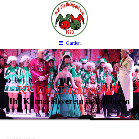
Garden
KV Die Holzäppel e.V.
Ihr Karnevalsverein in Bübingen
Unsere Garden