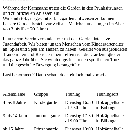
Während der Kampagne treten die Garden in den Prunksitzungen
und zu offiziellen Anlässen auf.
Wir sind stolz, insgesamt 3 Tanzgarden aufweisen zu können.
Unsere Garden besteht zur Zeit aus Mädchen und Jungen im Alter
von 3 bis über 20 Jahren.
In unserem Verein verbinden wir mit den Garden intensive
Jugendarbeit. Wir bieten jungen Menschen vom Kindergartenalter
an, Spiel und Spaß am Tanzen zu haben. Geleitet von ausgebildeten
Trainerinnen und Betreuerinnen treffen sich die Gardemitglieder
das ganze Jahr über. Sie werden gezielt an den sportlichen Tanz
und die geschulte Bewegung herangeführt.
Lust bekommen? Dann schaut doch einfach mal vorbei -
Altersklasse
Gruppe
Training
Trainingsort
4 bis 8 Jahre
Kindergarde
Dienstag 16:30
Holzäppelhalle
- 17:30 Uhr
in Bübingen
9 bis 14 Jahre
Juniorengarde
Dienstag 17:30
Holzäppelhalle
- 19:00 Uhr
in Bübingen
ab 15 Jahre
Prinzengarde
Dienstag 19:00
Holzäppelhalle