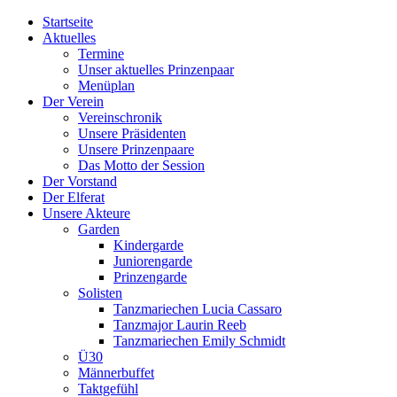
Startseite
Aktuelles
Termine
Unser aktuelles Prinzenpaar
Menüplan
Der Verein
Vereinschronik
Unsere Präsidenten
Unsere Prinzenpaare
Das Motto der Session
Der Vorstand
Der Elferat
Unsere Akteure
Garden
Kindergarde
Juniorengarde
Prinzengarde
Solisten
Tanzmariechen Lucia Cassaro
Tanzmajor Laurin Reeb
Tanzmariechen Emily Schmidt
Ü30
Männerbuffet
Taktgefühl